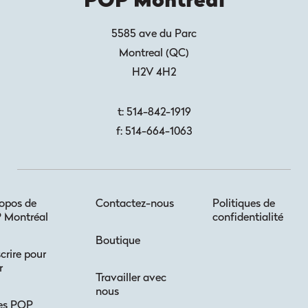
POP Montréal
5585 ave du Parc
Montreal
(
QC
)
H2V 4H2
t:
514-842-1919
f:
514-664-1063
opos de
Contactez-nous
Politiques de
 Montréal
confidentialité
Boutique
scrire pour
r
Travailler avec
nous
es POP