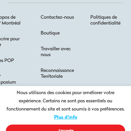
opos de
Contactez-nous
Politiques de
 Montréal
confidentialité
Boutique
scrire pour
r
Travailler avec
nous
es POP
Reconnaissance
P
Territoriale
posium
Accessibilité
Nous utilisons des cookies pour améliorer votre
 POP
expérience. Certains ne sont pas essentiels au
Code de
fonctionnement du site et sont soumis à vos préférences.
s POP
conduite +
Plus d'info
sécurité
m POP