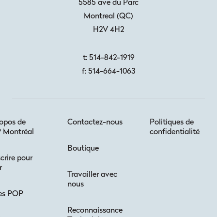
5585 ave du Parc
Montreal
(
QC
)
H2V 4H2
t:
514-842-1919
f:
514-664-1063
opos de
Contactez-nous
Politiques de
 Montréal
confidentialité
Boutique
scrire pour
r
Travailler avec
nous
es POP
Reconnaissance