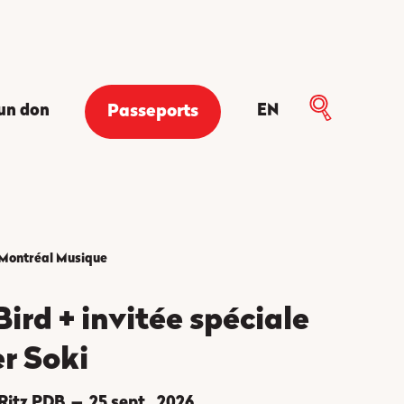
 un don
EN
Passeports
Montréal
Musique
ird + invitée spéciale
r Soki
 Ritz PDB
25 sept., 2026
—