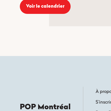
Voir le calendrier
À prop
S’inscri
POP Montréal